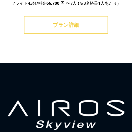
フライト43分/料金
66,700 円 〜
/人 (※3名搭乗1人あたり）
プラン詳細