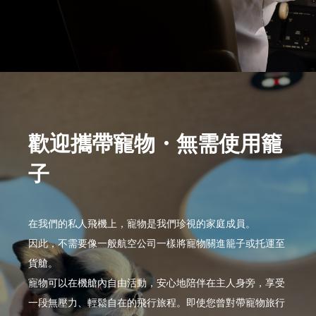
歡迎攜帶寵物・無需使用籠
子
在我們的私人飛機上，寵物是我們珍視的家庭成員。
因此，不需要像一般航空公司一樣將寵物關進籠子或托運至
貨艙。
寵物可以在機艙內自由活動，安心地陪伴在主人身旁，享受
一段無壓力、輕鬆自在的飛行旅程。即使您曾對帶寵物旅行