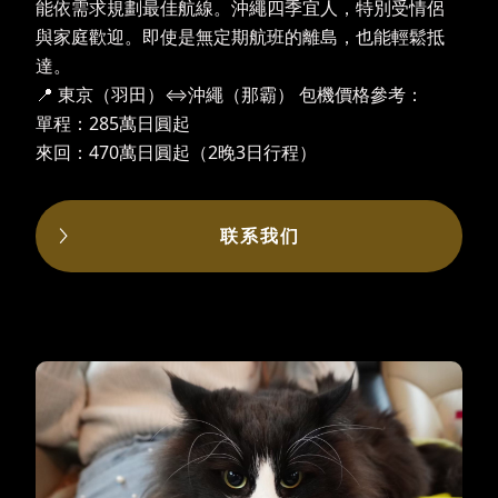
能依需求規劃最佳航線。沖繩四季宜人，特別受情侶
與家庭歡迎。即使是無定期航班的離島，也能輕鬆抵
達。
📍 東京（羽田）⇔沖繩（那霸） 包機價格參考：
單程：285萬日圓起
來回：470萬日圓起（2晚3日行程）
联系我们