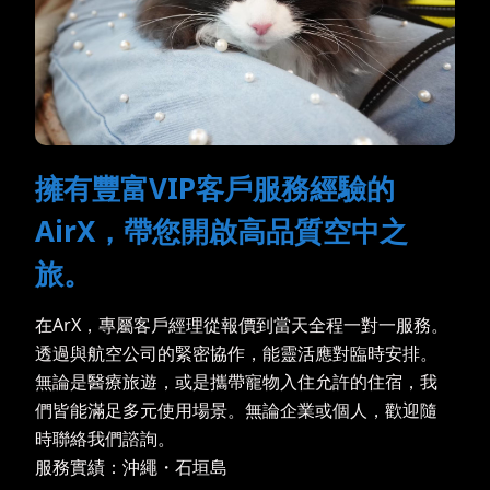
擁有豐富VIP客戶服務經驗的
AirX，帶您開啟高品質空中之
旅。
在ArX，專屬客戶經理從報價到當天全程一對一服務。
透過與航空公司的緊密協作，能靈活應對臨時安排。
無論是醫療旅遊，或是攜帶寵物入住允許的住宿，我
們皆能滿足多元使用場景。無論企業或個人，歡迎隨
時聯絡我們諮詢。
服務實績：沖繩・石垣島