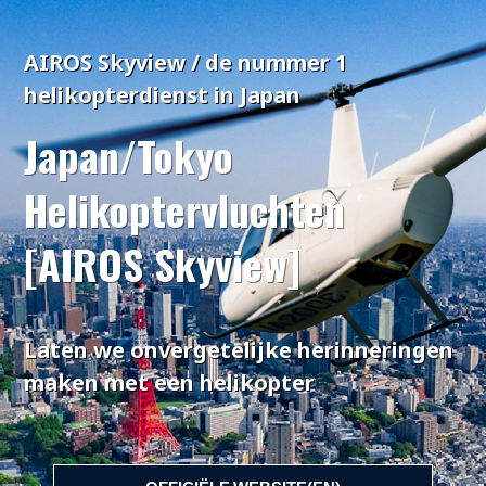
AIROS Skyview / de nummer 1
helikopterdienst in Japan
Japan/Tokyo
Helikoptervluchten
[AIROS Skyview]
Laten we onvergetelijke herinneringen
maken met een helikopter