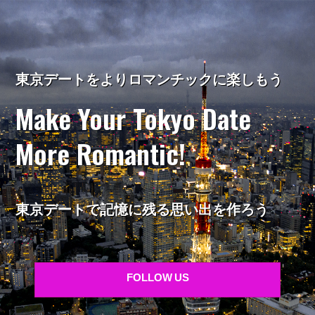
東京デートをよりロマンチックに楽しもう
Make Your Tokyo Date
More Romantic!
東京デートで記憶に残る思い出を作ろう
FOLLOW US